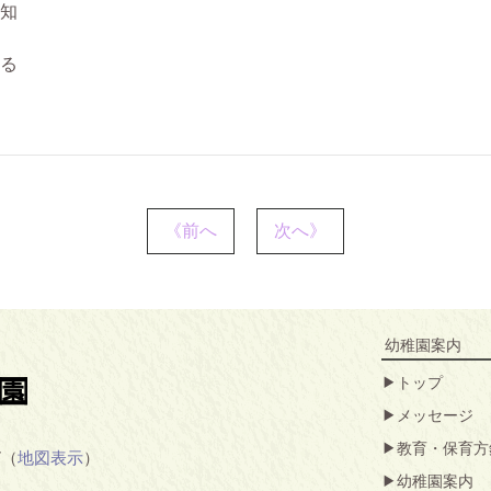
知
る
《前へ
次へ》
幼稚園案内
トップ
メッセージ
教育・保育方
7（
地図表示
）
幼稚園案内