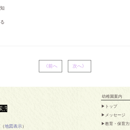
知
る
《前へ
次へ》
幼稚園案内
トップ
メッセージ
教育・保育方
7（
地図表示
）