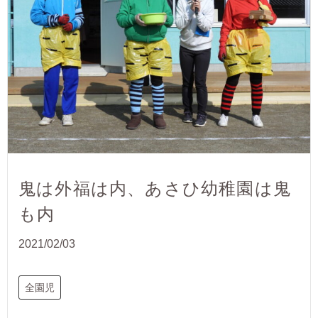
鬼は外福は内、あさひ幼稚園は鬼
も内
2021/02/03
全園児