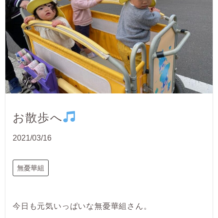
お散歩へ
2021/03/16
無憂華組
今日も元気いっぱいな無憂華組さん。