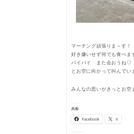
マーチング頑張りま～す！
好き嫌いせず何でも食べま
バイバイ また会おうね♡
とお空に向かって叫んでい
みんなの思いがきっとお空
共有:
Facebook
X