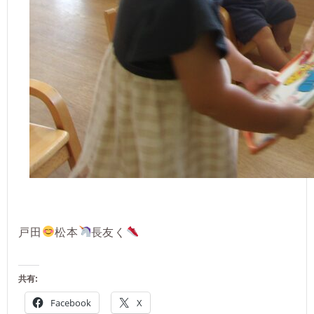
戸田
松本
長友く
共有:
Facebook
X