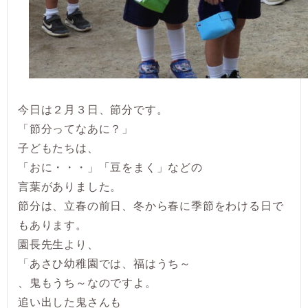
今日は２月３日、節分です。
「節分ってなあに？」
子どもたちは、
「おに・・・」「豆をまく」などの
言葉がありました。
節分は、立春の前日、冬から春に季節をわける日で
もあります。
園長先生より、
「あさひ幼稚園では、福はうち～
、鬼もうち～なのですよ。
追い出した鬼さんも