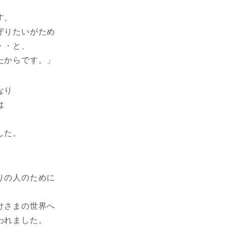
す。
守りたいがため
・・と、
たからです。」
なり
は
した。
りの人のために
けさまの世界へ
われました。