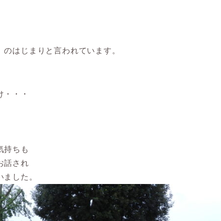
」のはじまりと言われています。
け・・・
。
気持ちも
お話され
いました。