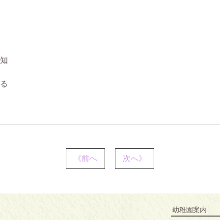
知
る
《前へ
次へ》
幼稚園案内