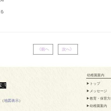
る
《前へ
次へ》
幼稚園案内
トップ
メッセージ
教育・保育方
7（
地図表示
）
幼稚園案内