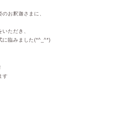
姿のお釈迦さまに、
。
をいただき、
臨みました(*^_^*)
！
ます