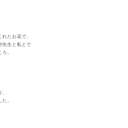
くれたお花で、
砂先生と私とで
ころ。
り、
した。