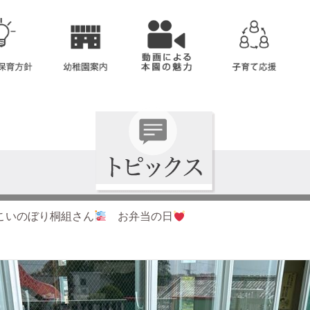
こいのぼり桐組さん
お弁当の日