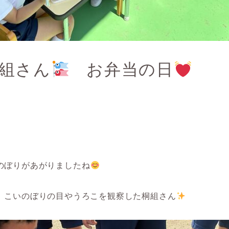
組さん
お弁当の日
のぼりがあがりましたね
、こいのぼりの目やうろこを観察した桐組さん