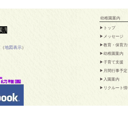
幼稚園案内
トップ
メッセージ
教育・保育方
7（
地図表示
）
幼稚園案内
子育て支援
月間行事予定
入園案内
リクルート情
にあります。本サイトの内容を無断で複写・複製することは、著作権等の侵