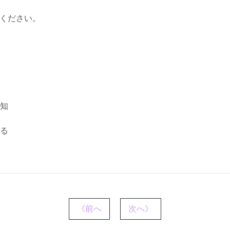
ください。
知
る
《前へ
次へ》