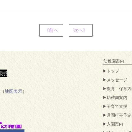
《前へ
次へ》
幼稚園案内
トップ
メッセージ
教育・保育方
7（
地図表示
）
幼稚園案内
子育て支援
月間行事予定
入園案内