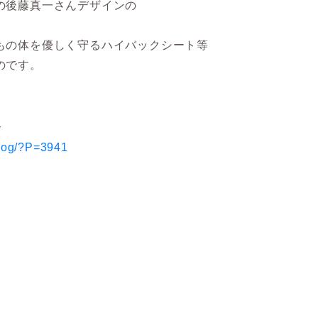
の後藤真一さんデザインの
もの体を優しく守るハイバックシート等
のです。
介
blog/?P=3941