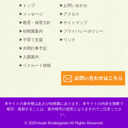
トップ
お問い合わせ
メッセージ
アクセス
教育・保育方針
サイトマップ
幼稚園案内
プライバシーポリシー
子育て支援
リンク
月間行事予定
入園案内
リクルート情報
本サイトの著作権はあさひ幼稚園にあります。本サイトの内容を無断で
複写・複製することは、著作権等の侵害となりますのでご注意くださ
い。
© 2020 Asahi Kindergarten All Rights Reserved.