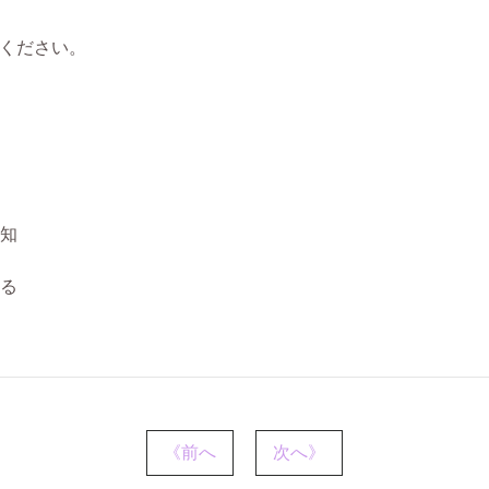
ください。
知
る
《前へ
次へ》