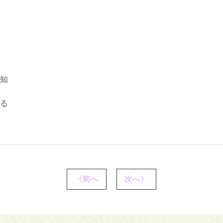
知
る
《前へ
次へ》