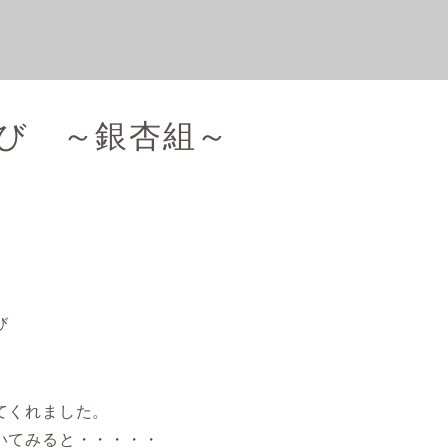
び ～銀杏組～
び
てくれました。
いてみると・・・・・