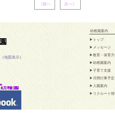
《前へ
次へ》
幼稚園案内
トップ
メッセージ
教育・保育方
7（
地図表示
）
幼稚園案内
子育て支援
月間行事予定
入園案内
リクルート情