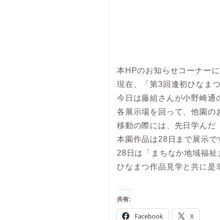
本HPのお知らせコーナー
現在、「第3回逢初ひなま
今日は藤組さんが小野崎通
各展示場を回って、他園の
移動の際には、先日学んだ
本園作品は28日まで展示で
28日は「まちなか地域福祉
ひなまつ作品見学と共に是
共有:
Facebook
X