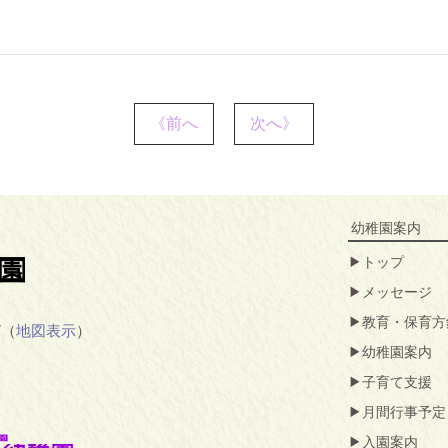
《前へ
次へ》
幼稚園案内
トップ
メッセージ
教育・保育方
7（
地図表示
）
幼稚園案内
子育て支援
月間行事予定
入園案内