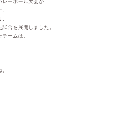
バレーボール大会が
た。
り、
た試合を展開しました。
たチームは、
。
ね。