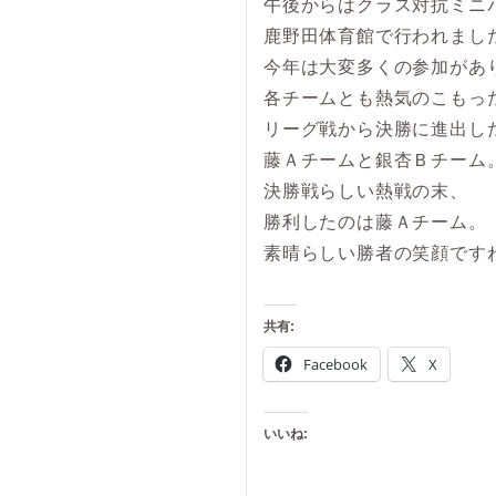
午後からはクラス対抗ミニ
鹿野田体育館で行われまし
今年は大変多くの参加があ
各チームとも熱気のこもっ
リーグ戦から決勝に進出し
藤Ａチームと銀杏Ｂチーム
決勝戦らしい熱戦の末、
勝利したのは藤Ａチーム。
素晴らしい勝者の笑顔です
共有:
Facebook
X
いいね: