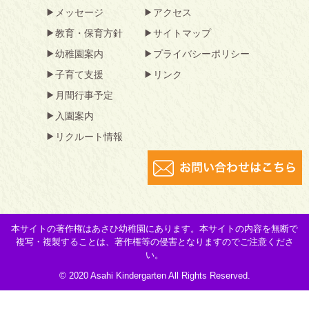
メッセージ
アクセス
教育・保育方針
サイトマップ
幼稚園案内
プライバシーポリシー
子育て支援
リンク
月間行事予定
入園案内
リクルート情報
本サイトの著作権はあさひ幼稚園にあります。本サイトの内容を無断で
複写・複製することは、著作権等の侵害となりますのでご注意くださ
い。
© 2020 Asahi Kindergarten All Rights Reserved.