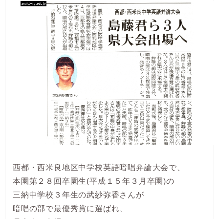
西都・西米良地区中学校英語暗唱弁論大会で、
本園第２８回卒園生(平成１５年３月卒園)の
三納中学校３年生の武紗弥香さんが
暗唱の部で最優秀賞に選ばれ、