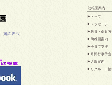
幼稚園案内
トップ
メッセージ
教育・保育方
7（
地図表示
）
幼稚園案内
子育て支援
月間行事予定
入園案内
リクルート情
にあります。本サイトの内容を無断で複写・複製することは、著作権等の侵
© 2020 Asahi Kindergarten All Rights Reserved.