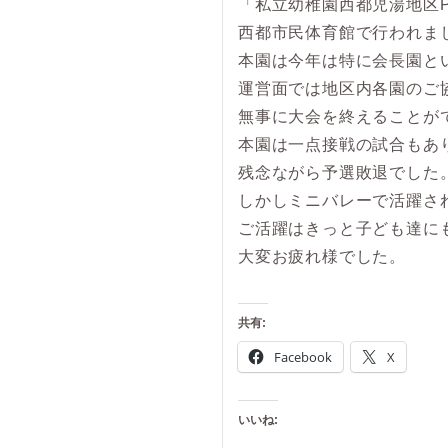
「私立幼稚園西都児湯地区
西都市民体育館で行われま
本園は今年は特に会長園と
運営面では地区内各園のご
無事に大会を終えることが
本園は一点接戦の試合もあ
残念ながら予選敗退でした
しかしミニバレーで活躍さ
ご活躍はきっと子ども達に
大変お疲れ様でした。
共有:
Facebook
X
いいね: