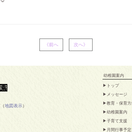
《前へ
次へ》
幼稚園案内
トップ
メッセージ
教育・保育方
7（
地図表示
）
幼稚園案内
子育て支援
月間行事予定