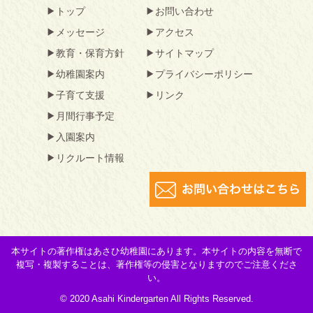
トップ
お問い合わせ
メッセージ
アクセス
教育・保育方針
サイトマップ
幼稚園案内
プライバシーポリシー
子育て支援
リンク
月間行事予定
入園案内
リクルート情報
本サイトの著作権はあさひ幼稚園にあります。本サイトの内容を無断で
複写・複製することは、著作権等の侵害となりますのでご注意くださ
い。
© 2020 Asahi Kindergarten All Rights Reserved.