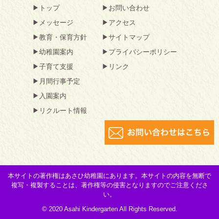
トップ
お問い合わせ
メッセージ
アクセス
教育・保育方針
サイトマップ
幼稚園案内
プライバシーポリシー
子育て支援
リンク
月間行事予定
入園案内
リクルート情報
本サイトの著作権はあさひ幼稚園にあります。本サイトの内容を無断で
複写・複製することは、著作権等の侵害となりますのでご注意くださ
い。
© 2020 Asahi Kindergarten All Rights Reserved.