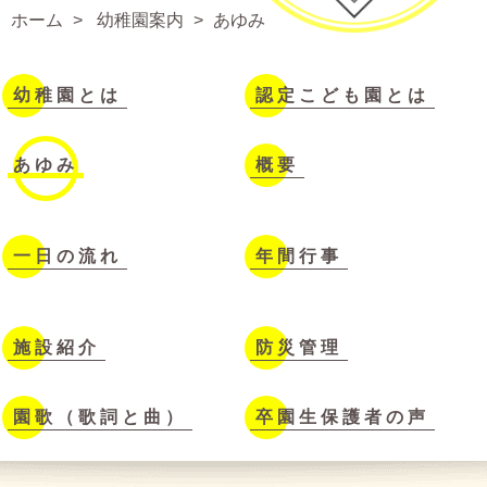
ホーム
幼稚園案内
あゆみ
幼稚園とは
認定こども園とは
あゆみ
概要
一日の流れ
年間行事
施設紹介
防災管理
園歌（歌詞と曲）
卒園生保護者の声